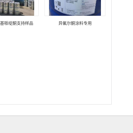
基哌啶酮支持样品
异氟尔酮涂料专用