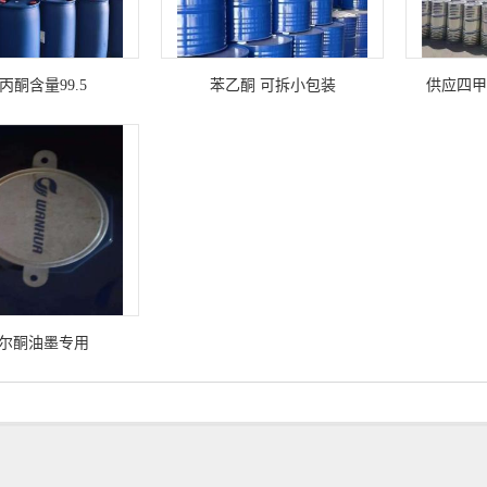
丙酮含量99.5
苯乙酮 可拆小包装
供应四甲
尔酮油墨专用