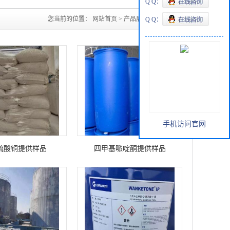
Q Q：
您当前的位置：
网站首页
>
产品展厅
Q Q：
>
酮类
手机访问官网
硫酸铜提供样品
四甲基哌啶酮提供样品