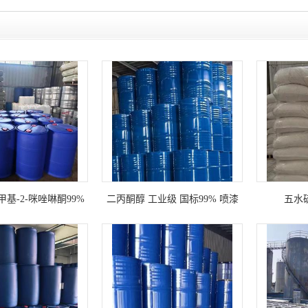
-二甲基-2-咪唑啉酮99%
二丙酮醇 工业级 国标99% 喷漆
五水
稀释剂 木材着色剂 除锈剂