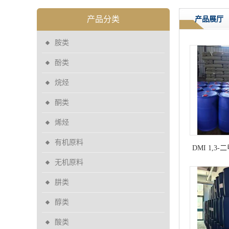
产品分类
产品展厅
胺类
酚类
烷烃
酮类
烯烃
有机原料
DMI 1,3
无机原料
肼类
醇类
酸类