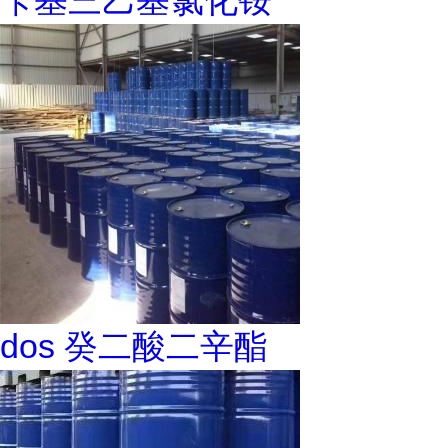
苄基三乙基氯化铵
dos 癸二酸二辛酯