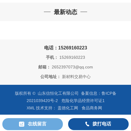
最新动态
电话：15269160223
手机：
15269160223
邮箱：
2652397073@qq.com
公司地址：
新材料交易中心
版权所有 © 山东信恒化工有限公司 备案信息：
鲁ICP备
2021039420号-2
危险化学品经营许可证
1
XML
技术支持：
盖德化工网
食品商务网
在线留言
拨打电话
公司首页
公司介绍
公司动态
产品展厅
证书荣誉
联系