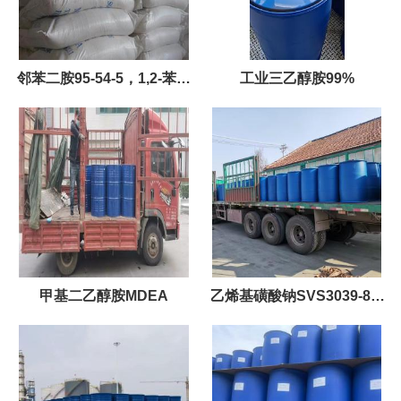
邻苯二胺95-54-5，1,2-苯二
工业三乙醇胺99%
胺 国标优级品
甲基二乙醇胺MDEA
乙烯基磺酸钠SVS3039-83-
6；25kg/桶