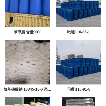
苯甲腈 含量99%
吡啶110-86-1
氨基磺酸钠 13845-18-6 添加
吗啉 110-91-8
剂氧化剂洗涤剂