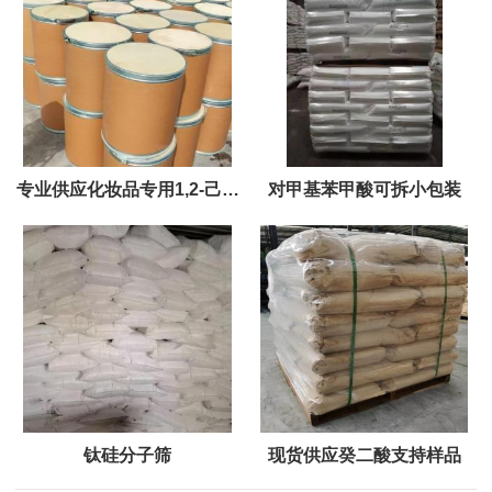
专业供应化妆品专用1,2-己二
对甲基苯甲酸可拆小包装
醇
钛硅分子筛
现货供应癸二酸支持样品