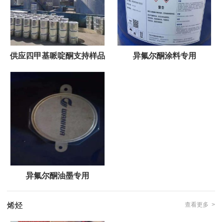
供应四甲基哌啶酮支持样品
异氟尔酮涂料专用
异氟尔酮油墨专用
烯烃
查看更多 >