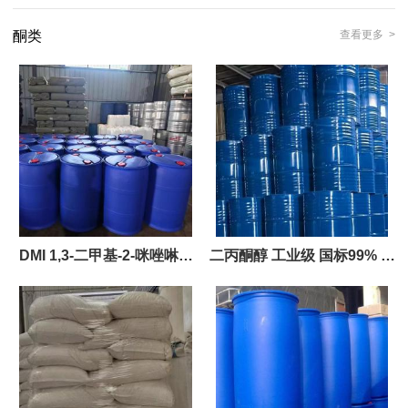
酮类
查看更多 >
DMI 1,3-二甲基-2-咪唑啉酮
二丙酮醇 工业级 国标99% 喷
99%
漆稀释剂 木材着色剂 除锈剂