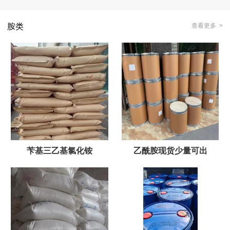
胺类
查看更多 >
苄基三乙基氯化铵
乙酰胺现货少量可出