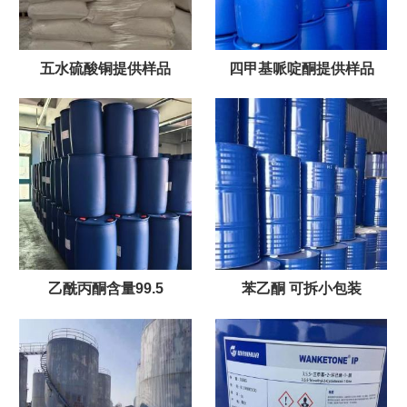
五水硫酸铜提供样品
四甲基哌啶酮提供样品
乙酰丙酮含量99.5
苯乙酮 可拆小包装