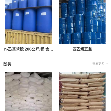
n-乙基苯胺 200公斤/桶 含量
四乙烯五胺
99.9
酚类
查看更多 >