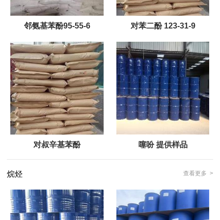
邻氨基苯酚95-55-6
对苯二酚 123-31-9
对叔辛基苯酚
噻吩 提供样品
烷烃
查看更多 >