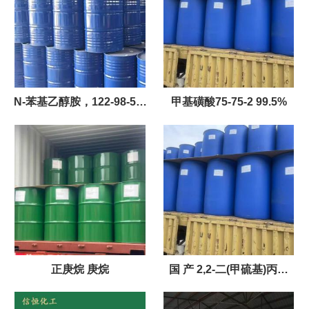
N-苯基乙醇胺，122-98-5，
甲基磺酸75-75-2 99.5%
N-羟乙基苯胺
正庚烷 庚烷
国 产 2,2-二(甲硫基)丙烷
6156-18-9