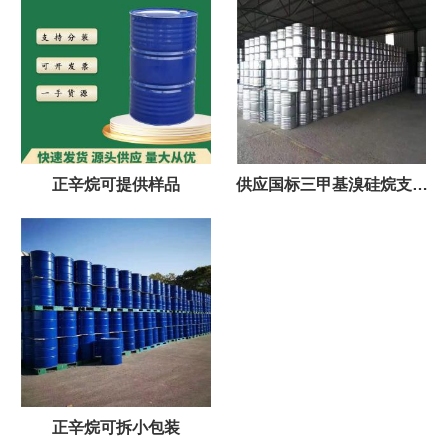
正辛烷可提供样品
供应国标三甲基溴硅烷支持
样品
正辛烷可拆小包装