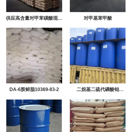
供应高含量对甲苯磺酸现货
对甲基苯甲酸
充足
DA-6胺鲜脂10369-83-2
二烷基二硫代磷酸钼
（MoDDP），200KG/桶