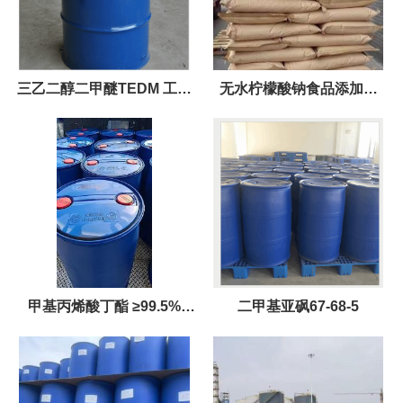
三乙二醇二甲醚TEDM 工业
无水柠檬酸钠食品添加剂
级 国标99% 溶剂 增塑剂
25kg/袋，粗细目数都有
甲基丙烯酸丁酯 ≥99.5%
二甲基亚砜67-68-5
180kg/桶 97-88-1