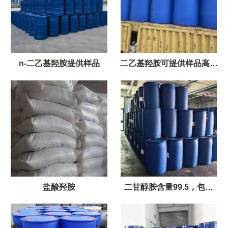
n-二乙基羟胺提供样品
二乙基羟胺可提供样品高含
量
盐酸羟胺
二甘醇胺含量99.5，包装
200kg/桶