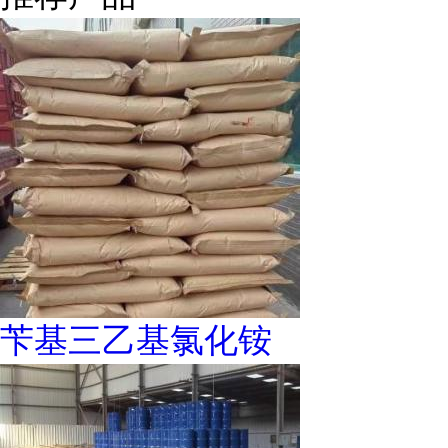
苄基三乙基氯化铵