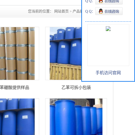
Q Q：
您当前的位置：
网站首页
>
产品展厅
Q Q：
>
酸类
手机访问官网
基苯硼酸提供样品
乙苯可拆小包装