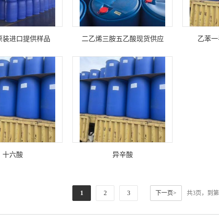
原装进口提供样品
二乙烯三胺五乙酸现货供应
乙苯一
十六酸
异辛酸
1
2
3
下一页>
共3页，到第