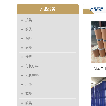
产品分类
产品展厅
胺类
酚类
烷烃
酮类
烯烃
有机原料
间苯二甲酸 
无机原料
肼类
醇类
酸类