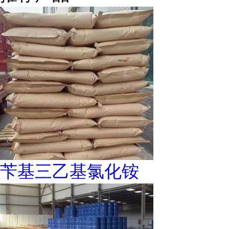
苄基三乙基氯化铵