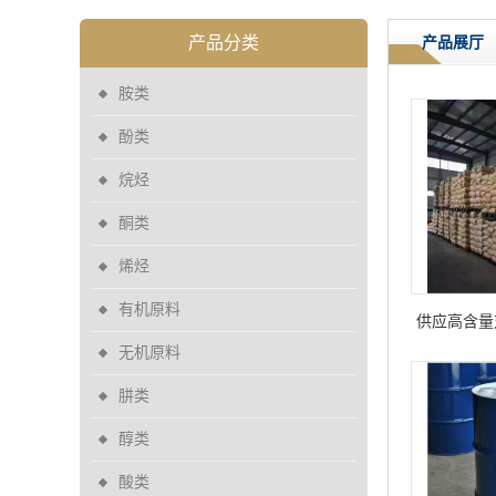
产品分类
产品展厅
胺类
酚类
烷烃
酮类
烯烃
有机原料
供应高含量
无机原料
肼类
醇类
酸类