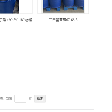
≥99.5% 180kg/桶
二甲基亚砜67-68-5
97-88-1
5页，到第
页