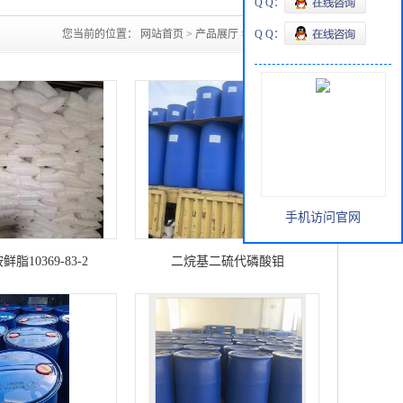
Q Q：
您当前的位置：
网站首页
>
产品展厅
>
有机原料
Q Q：
手机访问官网
鲜脂10369-83-2
二烷基二硫代磷酸钼
（MoDDP），200KG/桶