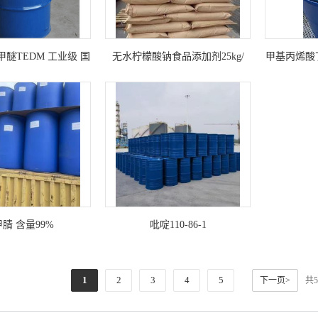
醚TEDM 工业级 国
无水柠檬酸钠食品添加剂25kg/
甲基丙烯酸丁酯 
% 溶剂 增塑剂
袋，粗细目数都有
腈 含量99%
吡啶110-86-1
1
2
3
4
5
下一页>
共