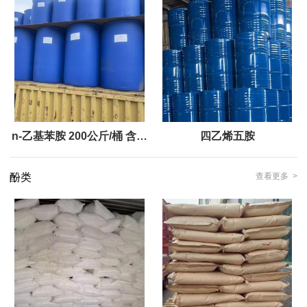
n-乙基苯胺 200公斤/桶 含量
四乙烯五胺
99.9
酚类
查看更多 >