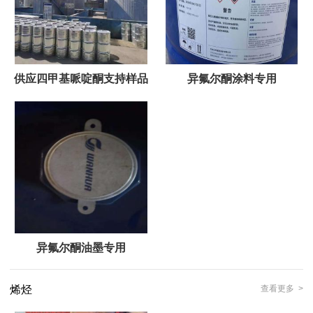
供应四甲基哌啶酮支持样品
异氟尔酮涂料专用
异氟尔酮油墨专用
烯烃
查看更多 >