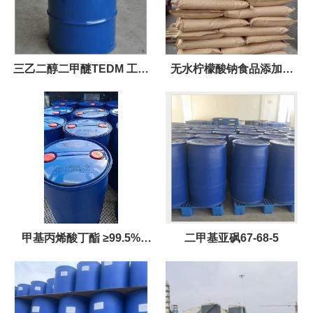
三乙二醇二甲醚TEDM 工业
无水柠檬酸钠食品添加剂
级 国标99% 溶剂 增塑剂
25kg/袋，粗细目数都有
甲基丙烯酸丁酯 ≥99.5%
二甲基亚砜67-68-5
180kg/桶 97-88-1