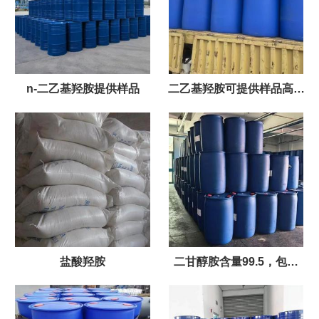
n-二乙基羟胺提供样品
二乙基羟胺可提供样品高含
量
盐酸羟胺
二甘醇胺含量99.5，包装
200kg/桶