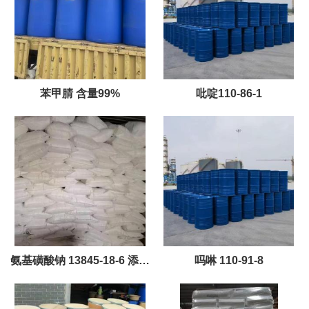
苯甲腈 含量99%
吡啶110-86-1
氨基磺酸钠 13845-18-6 添加
吗啉 110-91-8
剂氧化剂洗涤剂