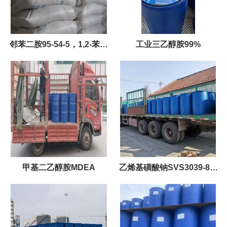
邻苯二胺95-54-5，1,2-苯二
工业三乙醇胺99%
胺 国标优级品
甲基二乙醇胺MDEA
乙烯基磺酸钠SVS3039-83-
6；25kg/桶