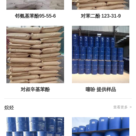
邻氨基苯酚95-55-6
对苯二酚 123-31-9
对叔辛基苯酚
噻吩 提供样品
烷烃
查看更多 >