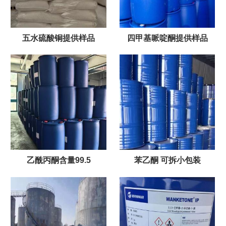
五水硫酸铜提供样品
四甲基哌啶酮提供样品
乙酰丙酮含量99.5
苯乙酮 可拆小包装