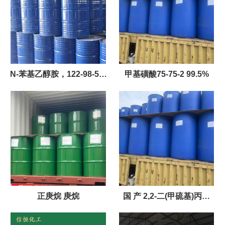
N-苯基乙醇胺，122-98-5，
甲基磺酸75-75-2 99.5%
N-羟乙基苯胺
正庚烷 庚烷
国 产 2,2-二(甲硫基)丙烷
6156-18-9