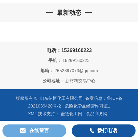
最新动态
电话：15269160223
手机：
15269160223
邮箱：
2652397073@qq.com
公司地址：
新材料交易中心
版权所有 © 山东信恒化工有限公司 备案信息：
鲁ICP备
2021039420号-2
危险化学品经营许可证
1
XML
技术支持：
盖德化工网
食品商务网
在线留言
拨打电话
公司首页
公司介绍
公司动态
产品展厅
证书荣誉
联系