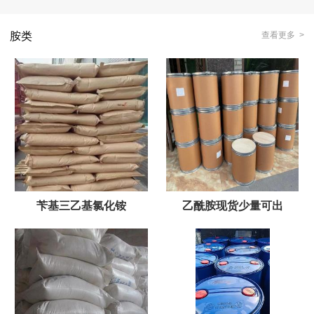
胺类
查看更多 >
苄基三乙基氯化铵
乙酰胺现货少量可出