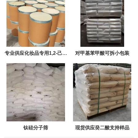
专业供应化妆品专用1,2-己二
对甲基苯甲酸可拆小包装
醇
钛硅分子筛
现货供应癸二酸支持样品