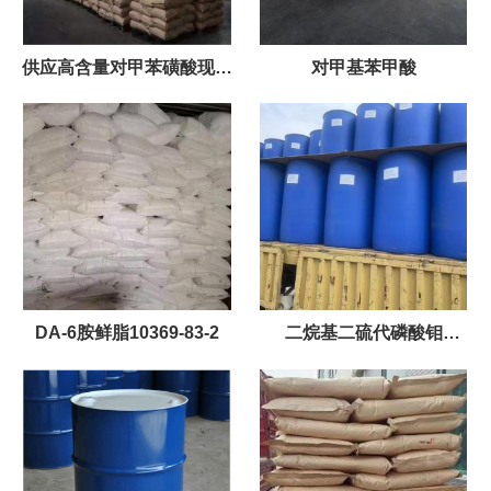
供应高含量对甲苯磺酸现货
对甲基苯甲酸
充足
DA-6胺鲜脂10369-83-2
二烷基二硫代磷酸钼
（MoDDP），200KG/桶