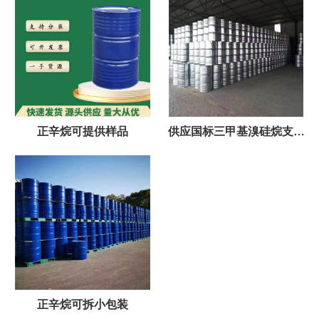
正辛烷可提供样品
供应国标三甲基溴硅烷支持
样品
正辛烷可拆小包装