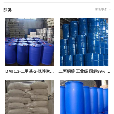
酮类
查看更多 >
DMI 1,3-二甲基-2-咪唑啉酮
二丙酮醇 工业级 国标99% 喷
99%
漆稀释剂 木材着色剂 除锈剂