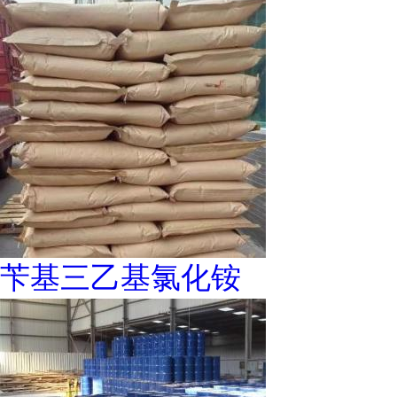
苄基三乙基氯化铵