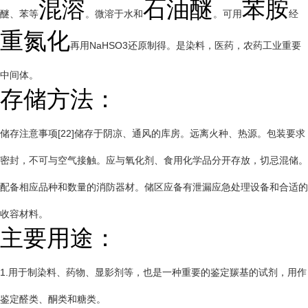
混溶
石油醚
苯胺
醚、苯等
。微溶于水和
。可用
经
重氮化
再用NaHSO3还原制得。是染料，医药，农药工业重要
中间体。
存储方法：
储存注意事项[22]储存于阴凉、通风的库房。远离火种、热源。包装要求
密封，不可与空气接触。应与氧化剂、食用化学品分开存放，切忌混储。
配备相应品种和数量的消防器材。储区应备有泄漏应急处理设备和合适的
收容材料。
主要用途：
1.用于制染料、药物、显影剂等，也是一种重要的鉴定羰基的试剂，用作
鉴定醛类、酮类和糖类。