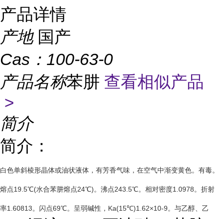
产品详情
产地
国产
Cas：
100-63-0
产品名称
苯肼
查看相似产品
>
简介
简介：
白色单斜棱形晶体或油状液体，有芳香气味，在空气中渐变黄色。有毒。
熔点19.5℃(水合苯肼熔点24℃)。沸点243.5℃。相对密度1.0978。折射
率1.60813。闪点69℃。呈弱碱性，Ka(15℃)1.62×10-9。与乙醇、乙