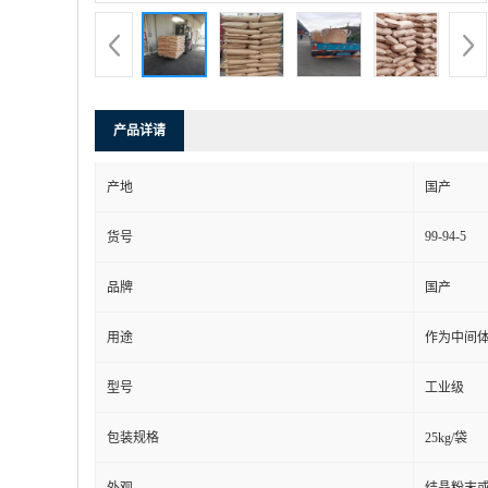
产品详请
产地
国产
99-94-5
货号
品牌
国产
用途
作为中间
型号
工业级
包装规格
25kg/袋