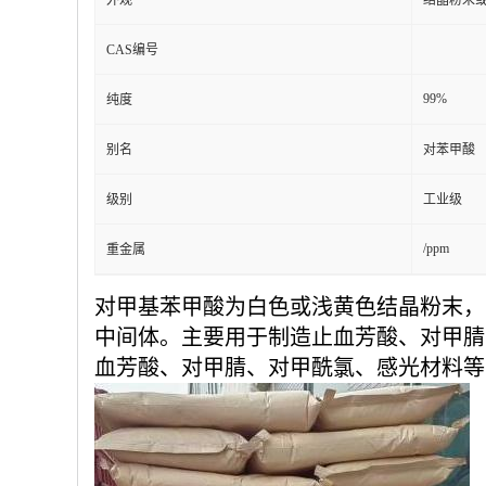
外观
结晶粉末
CAS编号
99%
纯度
别名
对苯甲酸
级别
工业级
/ppm
重金属
对甲基苯甲酸为白色或浅黄色结晶粉末，
中间体。主要用于制造止血芳酸、对甲腈
血芳酸、对甲腈、对甲酰氯、感光材料等