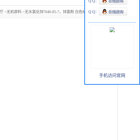
Q Q：
厅
>
无机原料
>
无水氯化锌7646-85-7，锌氯粉 白色结晶性粉末
Q Q：
手机访问官网