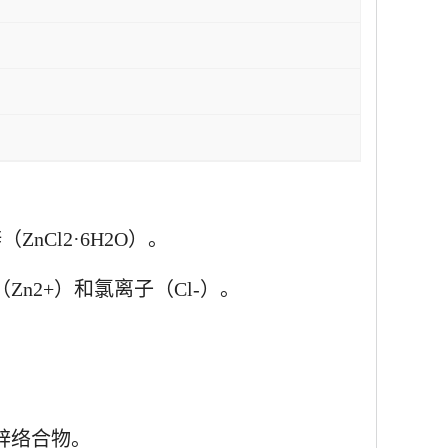
Cl2·6H2O）。
n2+）和氯离子（Cl-）。
锌络合物。