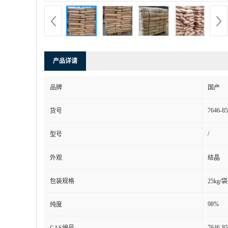
产品详请
品牌
国产
7646-85
货号
/
型号
外观
结晶
包装规格
25kg/袋
98%
纯度
7646-85