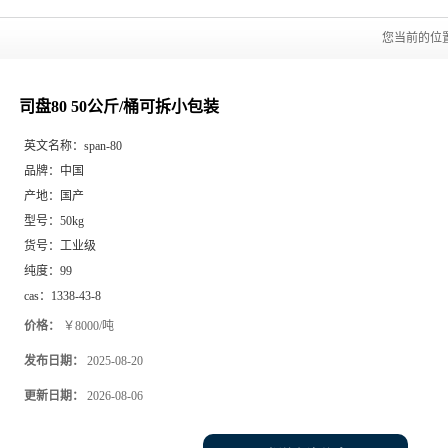
您当前的位
司盘80 50公斤/桶可拆小包装
英文名称：
span-80
品牌：
中国
产地：
国产
型号：
50kg
货号：
工业级
纯度：
99
cas：
1338-43-8
价格：
￥8000/吨
发布日期：
2025-08-20
更新日期：
2026-08-06