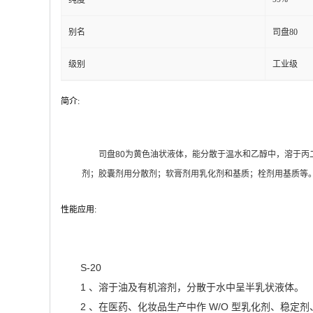
纯度
别名
司盘80
级别
工业级
简介:
司盘80为黄色油状液体，能分散于温水和乙醇中，溶于丙
剂；胶囊剂用分散剂；软膏剂用乳化剂和基质；栓剂用基质等
性能应用:
S-20
1 、溶于油及有机溶剂，分散于水中呈半乳状液体。
2 、在医药、化妆品生产中作 W/O 型乳化剂、