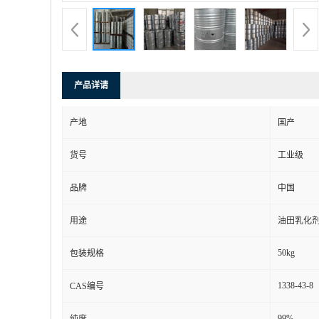
产品详请
产地
国产
货号
工业级
品牌
中国
用途
油田乳化
50kg
包装规格
1338-43-8
CAS编号
99%