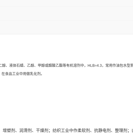
二醇、液体石蜡、乙醇、甲醇或醋酸乙酯等有机溶剂中，HLB=4.3，常用作油包水
。在食品工业中用做乳化剂。
稳定剂、增塑剂、润滑剂、干燥剂；纺织工业中作柔软剂、抗静电剂、整理剂