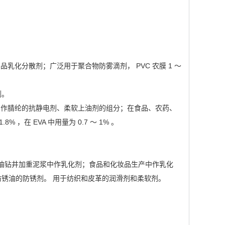
化分散剂；广泛用于聚合物防雾滴剂， PVC 农膜 1 ～
剂。
用作腈纶的抗静电剂、柔软上油剂的组分；在食品、农药、
 ，在 EVA 中用量为 0.7 ～ 1% 。
石油钻井加重泥浆中作乳化剂；食品和化妆品生产中作乳化
锈油的防锈剂。 用于纺织和皮革的润滑剂和柔软剂。