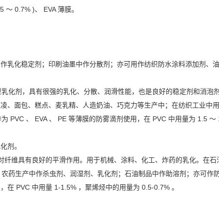
 ～ 0.7% )、 EVA 薄膜。
作乳化稳定剂；印刷油墨中作分散剂；亦可用作纺织防水涂料添加剂、油品乳
o 型乳化剂，具有很强的乳化、分散、润滑性能，也是良好的稳定剂和消泡
激凌、面包、糕点、麦乳精、人造奶油、巧克力等生产中；在纺织工业中
 EVA 、 PE 等薄膜的防雾滴剂使用，在 PVC 中用量为 1.5 ～ 1.8%
乳化剂。
油剂，对纤维具有良好的平滑作用。用于机械、涂料、化工、炸药的乳化。在
农药生产中作杀虫剂、润湿剂、乳化剂；石油制品中作助溶剂；亦可作防
C 中用量 1-1.5% ，聚烯烃中的用量为 0.5-0.7% 。