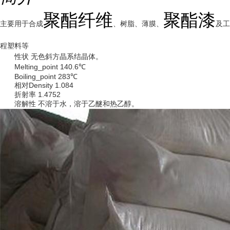
聚酯纤维
聚酯漆
主要用于合成
、树脂、薄膜、
及工
程塑料等
性状 无色斜方晶系结晶体。
Melting_point 140.6℃
Boiling_point 283℃
相对Density 1.084
折射率 1.4752
溶解性 不溶于水，溶于乙醚和热乙醇。