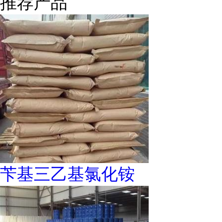
推荐产品
苄基三乙基氯化铵