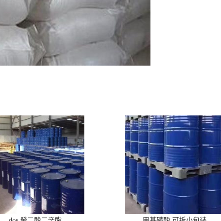
dos 癸二酸二辛酯
甲基磺酸 可拆小包装