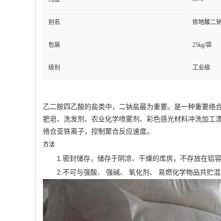
纯度
别名
依地酸二
包装
25kg/袋
级别
工业级
乙二胺四乙酸的盐类中，二钠盐最为重要。是一种重要络合
肥皂、洗发剂、农业化学喷雾剂、彩色感光材料冲洗加工漂
络合亚铁离子，控制聚合反应速度。
方法
1.密封储存，储存于阴凉、干燥的库房，不存放在铝
2.不可与强酸、 强碱、 氧化剂、 易燃化学物品共贮