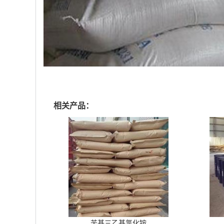
相关产品：
苄基三乙基氯化铵