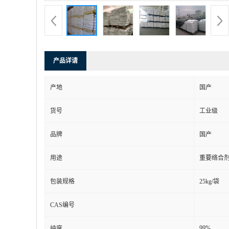
产品详请
产地
国产
货号
工业级
品牌
国产
用途
重要络合
包装规格
25kg/袋
CAS编号
99%