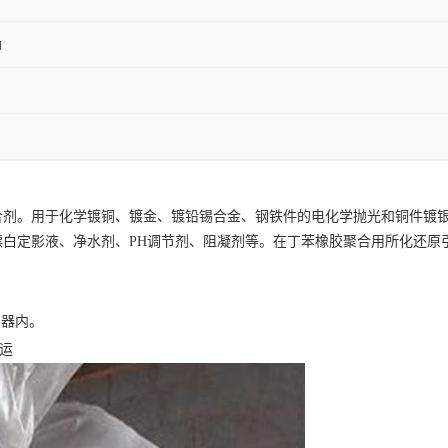
钠
剂。用于化学镀铜、镀金、镀铅锡合金、钢铁件的电化学抛光和铜件镀银前
白定影液、净水剂、PH调节剂、阻凝剂等。在丁苯橡胶聚合用所化还原引
容器内。
混运