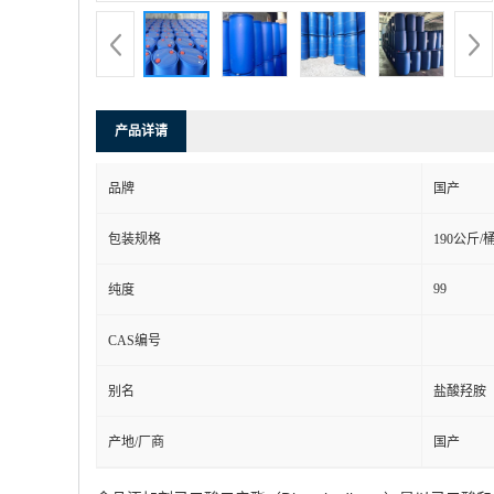
产品详请
品牌
国产
包装规格
190公斤/
99
纯度
CAS编号
别名
盐酸羟胺
产地/厂商
国产