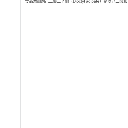
食品添加剂己二酸二辛酯（Dioctyl adipate）是以