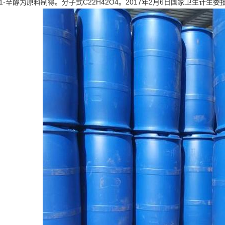
己二酸和1-辛醇为原料制得。分子式C22H42O4。2017年2月6日国家卫