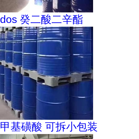
dos 癸二酸二辛酯
甲基磺酸 可拆小包装