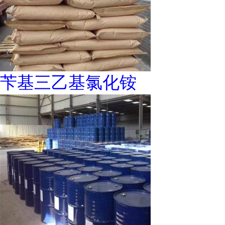
苄基三乙基氯化铵