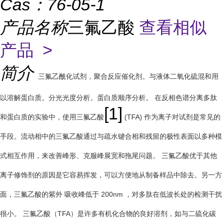
Cas：
76-05-1
产品名称
三氟乙酸
查看相似
产品 >
简介
三氟乙酰化试剂，聚合反应催化剂。与液体二氧化硫混和用
以溶解蛋白质。分光光度分析。蛋白质顺序分析。 在反相色谱分离多肽
[1]
和蛋白质的实验中，使用三氟乙酸
(TFA) 作为离子对试剂是常见的
手段。流动相中的三氟乙酸通过与疏水键合相和残留的极性表面以多种模
式相互作用，来改善峰形、克服峰展宽和拖尾问题。 三氟乙酸优于其他
离子修饰剂的原因是它容易挥发，可以方便地从制备样品中除去。另一方
面，三氟乙酸的紫外 吸收峰低于 200nm ，对多肽在低波长处的检测干扰
很小。 三氟乙酸（TFA）是许多有机化合物的良好溶剂，如与二硫化碳