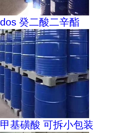
dos 癸二酸二辛酯
甲基磺酸 可拆小包装