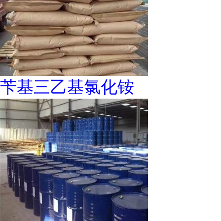
苄基三乙基氯化铵