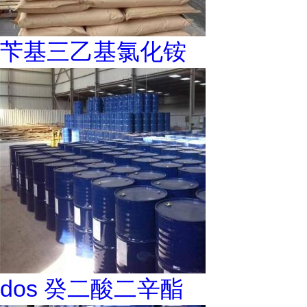
苄基三乙基氯化铵
dos 癸二酸二辛酯