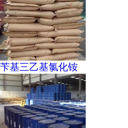
苄基三乙基氯化铵