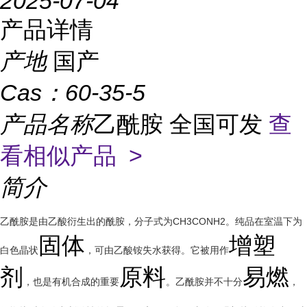
2025-07-04
产品详情
产地
国产
Cas：
60-35-5
产品名称
乙酰胺 全国可发
查
看相似产品 >
简介
乙酰胺是由乙酸衍生出的酰胺，分子式为CH3CONH2。纯品在室温下为
固体
增塑
白色晶状
，可由乙酸铵失水获得。它被用作
剂
原料
易燃
，也是有机合成的重要
。乙酰胺并不十分
，