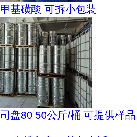
甲基磺酸 可拆小包装
司盘80 50公斤/桶 可提供样品