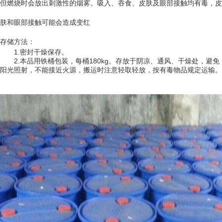
但燃烧时会放出刺激性的烟雾。吸入、吞食、皮肤及眼部接触均有毒，皮
肤和眼部接触可能会造成变红
存储方法：
1.密封干燥保存。
2.本品用铁桶包装，每桶180kg。存放于阴凉、通风、干燥处，避免
阳光照射，不能接近火源，搬运时注意轻取轻放，按有毒物品规定运输。