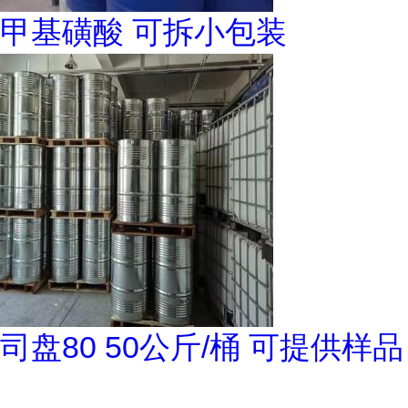
甲基磺酸 可拆小包装
司盘80 50公斤/桶 可提供样品