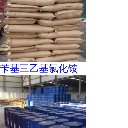
苄基三乙基氯化铵