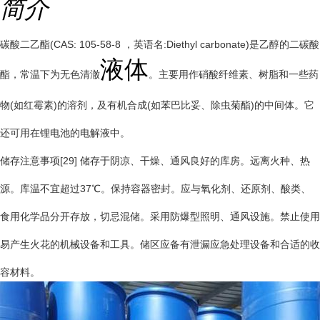
简介
碳酸二乙酯(CAS: 105-58-8 ，英语名:Diethyl carbonate)是乙醇的二碳酸
液体
酯，常温下为无色清澈
。主要用作硝酸纤维素、树脂和一些药
物(如红霉素)的溶剂，及有机合成(如苯巴比妥、除虫菊酯)的中间体。它
还可用在锂电池的电解液中。
储存注意事项[29] 储存于阴凉、干燥、通风良好的库房。远离火种、热
源。库温不宜超过37℃。保持容器密封。应与氧化剂、
还原剂
、酸类、
食用化学品分开存放，切忌混储。采用防爆型照明、通风设施。禁止使用
易产生火花的机械设备和工具。储区应备有泄漏应急处理设备和合适的收
容材料。