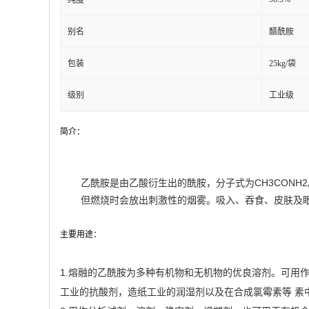
纯度
别名
醋酰胺
包装
25kg/袋
级别
工业级
简介：
乙酰胺是由乙酸衍生出的酰胺，分子式为CH3CON
但燃烧时会放出刺激性的烟雾。吸入、吞食、皮肤及
主要用途：
1.熔融的乙酰胺为多种有机物和无机物的优良溶剂。可用
工业的抗酸剂，造纸工业的润湿剂以及在合成氯霉素等 素