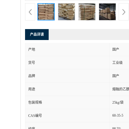
产品详请
产地
国产
货号
工业级
品牌
国产
用途
熔融的乙
包装规格
25kg/袋
60-35-5
CAS编号
98.5%