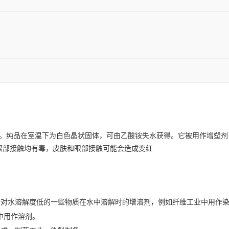
H2。纯品在室温下为白色晶状固体，可由乙酸铵失水获得。它被用作增塑
眼部接触均有毒，皮肤和眼部接触可能会造成变红
作对水溶解度低的一些物质在水中溶解时的增溶剂，例如纤维工业中用作
中用作溶剂。