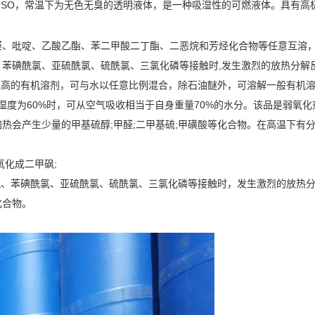
3)2SO，常温下为无色无臭的透明液体，是一种吸湿性的可燃液体。具有
。
醛、吡啶、乙酸乙酯、苯二甲酸二丁酯、二恶烷和芳烃化合物等任意互溶
碘酰氯、亚硫酰氯、硫酰氯、三氯化磷等接触时,发生激烈的放热分解反应。与
高的有机溶剂，可与水以任意比例混合，除石油醚外，可溶解一般有机溶剂。在
相对湿度为60%时，可从空气吸收相当于自身重量70%的水分。该品是弱
热会产生少量的甲基硫醇;甲醛;二甲基硫;甲磺酸等化合物。在高温下有
氧化成二甲砜;
、苯碘酰氯、亚硫酰氯、硫酰氯、三氯化磷等接触时，发生激烈的放热分解反应
化合物。