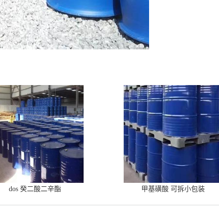
dos 癸二酸二辛酯
甲基磺酸 可拆小包装