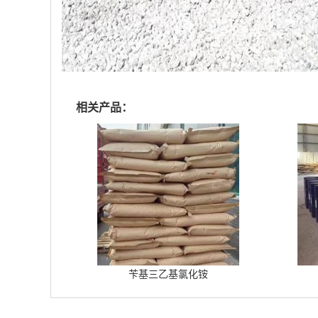
相关产品：
苄基三乙基氯化铵