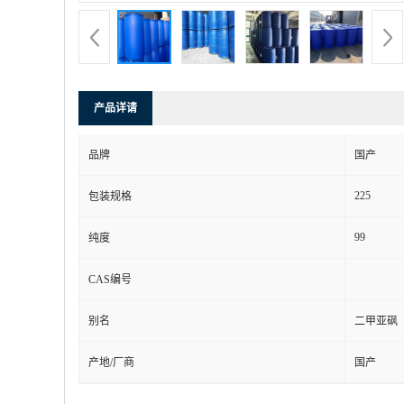
产品详请
品牌
国产
225
包装规格
99
纯度
CAS编号
别名
二甲亚砜
产地/厂商
国产