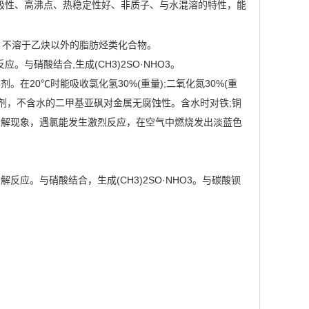
高极性、高沸点、热稳定性好、非质子、与水混溶的特性，能
，不溶于乙炔以外的脂肪烃类化合物。
硝酸结合,生成(CH3)2SO·NHO3。
20℃时能吸收氯化氢30%(重量);二氧化氮30%(重
氧化剂，不含水的二甲基亚砜对金属无腐蚀性。含水时对铁;铜
分解现象，遇氯能发生激烈反应，在空气中燃烧发出淡蓝色
。与硝酸结合，生成(CH3)2SO·NHO3。与碳酸钡