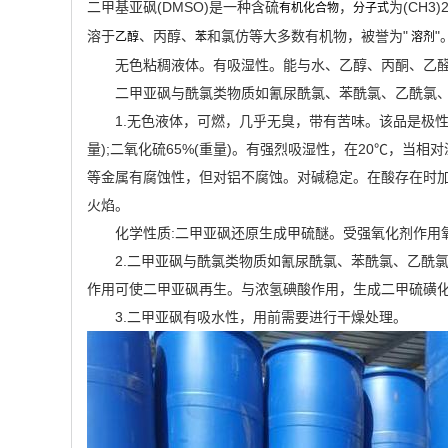
二甲基亚砜(DMSO)是一种含硫
，
为(CH
有机化合物
分子式
溶于
、丙醇、
和氯仿等大多数有机物，被誉为"
"
乙醇
苯
溶剂
无色粘稠液体。有吸湿性。能与水、乙醇、丙酮、乙
二甲亚砜与酰氯类物质如氰尿酰氯、苯酰氯、乙酰氯、苯
1.无色液体，可燃，几乎无臭，带有苦味。该品是极性
量);二氧化硫65%(重量)。有强烈吸湿性，在20℃，当
等金属有腐蚀性，但对铝不腐蚀。对碱稳定。在酸存在时加
火焰。
化学性质:二甲亚砜还原生成甲硫醚。受强氧化剂作用
2.二甲亚砜与酰氯类物质如氰尿酰氯、苯酰氯、乙酰氯
作用可使二甲亚砜再生。与浓氢碘酸作用，生成二甲硫磺
3.二甲亚砜有吸水性，用前需要进行干燥处理。