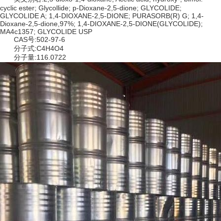
cyclic ester; Glycollide; p-Dioxane-2,5-dione; GLYCOLIDE;
GLYCOLIDE A; 1,4-DIOXANE-2,5-DIONE; PURASORB(R) G; 1,4-
Dioxane-2,5-dione,97%; 1,4-DIOXANE-2,5-DIONE(GLYCOLIDE);
MA4c1357; GLYCOLIDE USP
CAS号:502-97-6
分子式:C4H4O4
分子量:116.0722