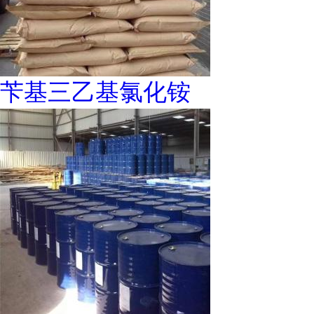
苄基三乙基氯化铵