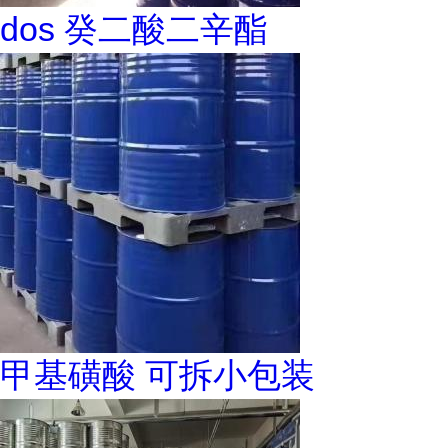
dos 癸二酸二辛酯
甲基磺酸 可拆小包装