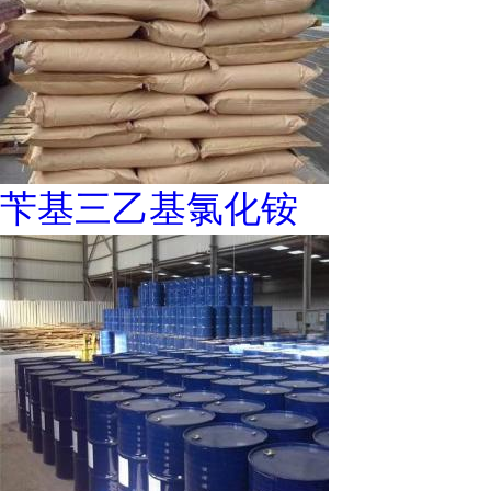
苄基三乙基氯化铵