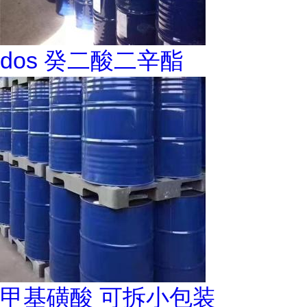
dos 癸二酸二辛酯
甲基磺酸 可拆小包装