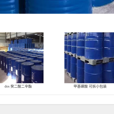
dos 癸二酸二辛酯
甲基磺酸 可拆小包装