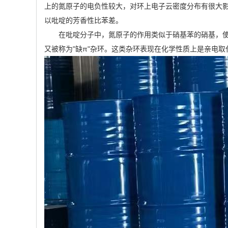
上的氮原子的电负性较大，对环上电子云密度分布有很大
以吡啶的芳香性比苯差。
在吡啶分子中，氮原子的作用类似于硝基苯的硝基，
又被称为"缺π"杂环。这类杂环表现在化学性质上是亲电