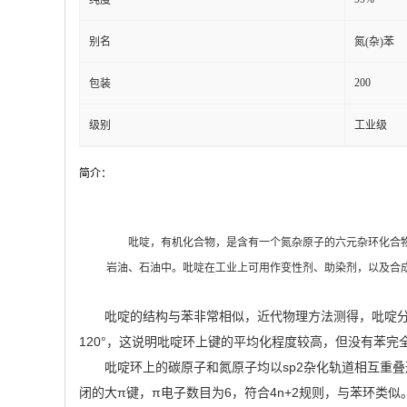
纯度
别名
氮(杂)苯
200
包装
级别
工业级
简介：
吡啶，有机化合物，是含有一个氮杂原子的六元杂环化合物
岩油、石油中。吡啶在工业上可用作变性剂、助染剂，以及合成
吡啶的结构与苯非常相似，近代物理方法测得，吡啶分子中的
120°，这说明吡啶环上键的平均化程度较高，但没有苯完
吡啶环上的碳原子和氮原子均以sp2杂化轨道相互重
闭的大π键，π电子数目为6，符合4n+2规则，与苯环类