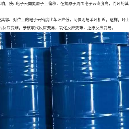
影响，使π电子云向氮原子上偏移，在氮原子周围电子云密度高，而环的
使其邻、对位上的电子云密度比苯环降低，间位则与苯环相近，这样，环
取代反应变难，亲核取代反应变易，氧化反应变难，还原反应变易。