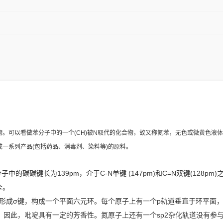
。可以看做苯分子中的一个(CH)被N取代的化合物，故又称氮苯，无色或微黄色液
一系列产品(包括药品、消毒剂、染料等)的原料。
碳碳键长为139pm，介于C-N单键 (147pm)和C=N双键(128
全。
叠形成σ键，构成一个平面六元环。每个原子上有一个p轨道垂直于环平面
似。因此，吡啶具有一定的芳香性。氮原子上还有一个sp2杂化轨道没有