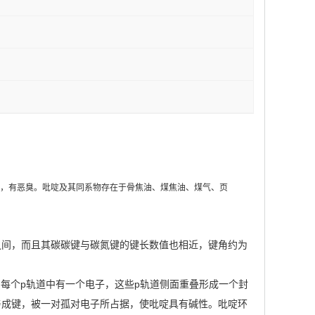
体，有恶臭。吡啶及其同系物存在于骨焦油、煤焦油、煤气、页
pm)之间，而且其碳碳键与碳氮键的键长数值也相近，键角约为
，每个p轨道中有一个电子，这些p轨道侧面重叠形成一个封
参与成键，被一对孤对电子所占据，使吡啶具有碱性。吡啶环