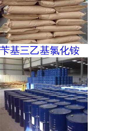
苄基三乙基氯化铵