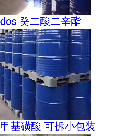
dos 癸二酸二辛酯
甲基磺酸 可拆小包装