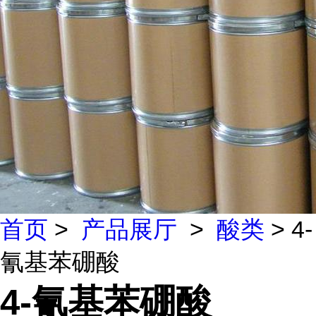
首页
>
产品展厅
>
酸类
> 4-
氰基苯硼酸
4-氰基苯硼酸