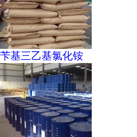
苄基三乙基氯化铵