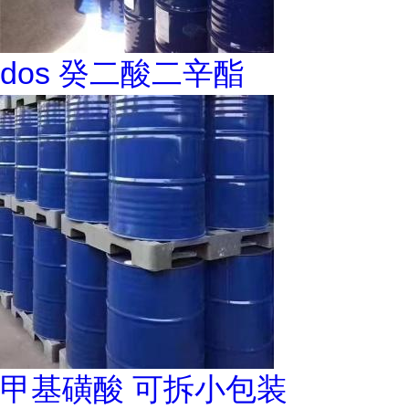
dos 癸二酸二辛酯
甲基磺酸 可拆小包装