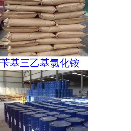
苄基三乙基氯化铵