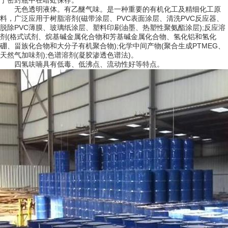
于密封瓶中在暗处保存。
无色透明液体。有乙醚气味。是一种重要的有机化工及精细化工原
料，广泛应用于树脂溶剂(磁带涂层、PVC表面涂层、清洗PVC反应器、
脱除PVC薄膜、玻璃纸涂层、塑料印刷油墨、热塑性聚氨酯涂层);反应溶
剂(格式试剂、烷基碱金属化合物和芳基碱金属化合物、氢化铝和氢化
硼、甾族化合物和大分子有机聚合物);化学中间产物(聚合生成PTMEG、
天然气加味剂);色谱溶剂(凝胶渗透色谱法)。
四氢呋喃具有低毒、低沸点、流动性好等特点。