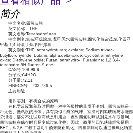
查看相似产品 >
简介
中文名称:四氢呋喃
英文简称：THF
英文名称:Tetrahydrofuran
中文别名:氧杂环戊烷;氧戊环;无水四氢呋喃;四氢化氧杂茂;氧化四亚
甲基;1,4-环氧丁烷;四甲撑氧
英文别名:THF; tetrahydrofuran; oxolane; Sodium tri-sec-
butylborohydride; Butane, alpha,delta-oxide; Cyclotetramethylene
oxide; Diethylene oxide; Furan, tetrahydro-; Furanidine; 1,2,3,4-
tetrahydro-9H-fluoren-9-one
CAS号:109-99-9
分子式:C4H
?
O
分子量:72.11
EINECS号: 203-786-5
主要用途：
用作溶剂、有机合成的原料
在化学反应和萃取时用做一种中等极性的非质子溶剂。四氢呋喃是一
种无色、低粘度的液体，具有类似乙醚的气味。室温时四氢呋喃与水能部
分混溶，部分不法试剂商就是利用这一点对四氢呋喃试剂兑水牟取暴利。
四氢呋喃在储存时容易变成过氧化物。因此，商用的四氢呋喃经常是用
BHT，即2,6-二叔丁基对甲酚来防止氧化。四氢呋喃可以通过氢氧化钠置