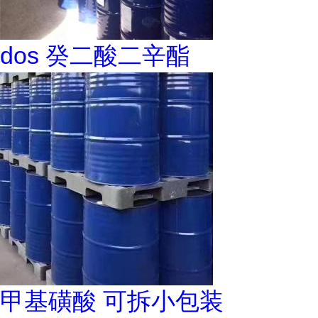
dos 癸二酸二辛酯
甲基磺酸 可拆小包装