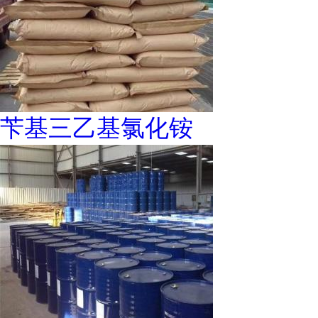
苄基三乙基氯化铵