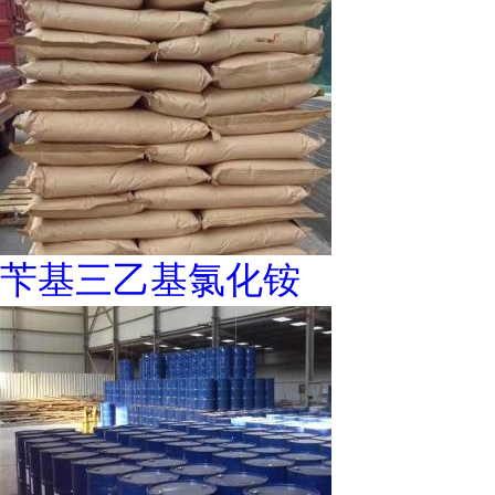
苄基三乙基氯化铵