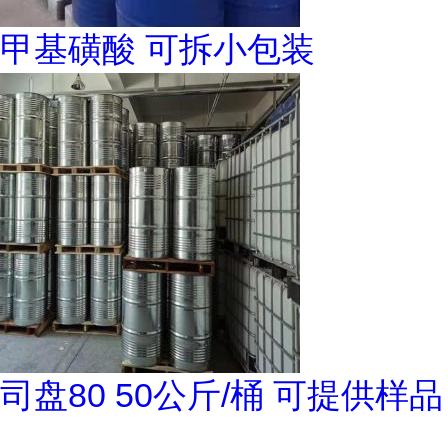
甲基磺酸 可拆小包装
司盘80 50公斤/桶 可提供样品