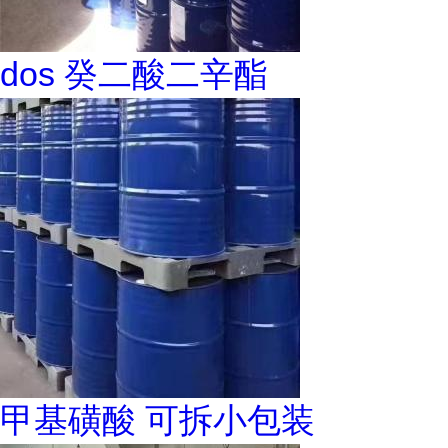
dos 癸二酸二辛酯
甲基磺酸 可拆小包装