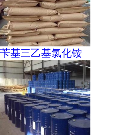
苄基三乙基氯化铵