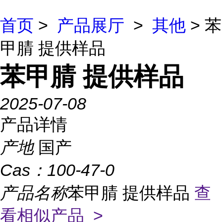
首页
>
产品展厅
>
其他
> 苯
甲腈 提供样品
苯甲腈 提供样品
2025-07-08
产品详情
产地
国产
Cas：
100-47-0
产品名称
苯甲腈 提供样品
查
看相似产品 >