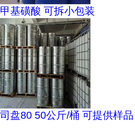
甲基磺酸 可拆小包装
司盘80 50公斤/桶 可提供样品