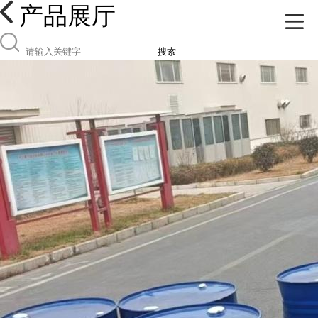
产品展厅
搜索