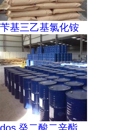
苄基三乙基氯化铵
dos 癸二酸二辛酯