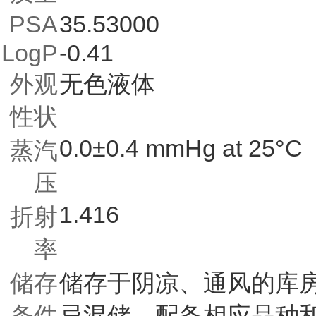
PSA
35.53000
LogP
-0.41
外观
无色液体
性状
0.0±0.4 mmHg at 25°C
蒸汽
压
1.416
折射
率
储存
储存于阴凉、通风的库
条件
忌混储。配备相应品种