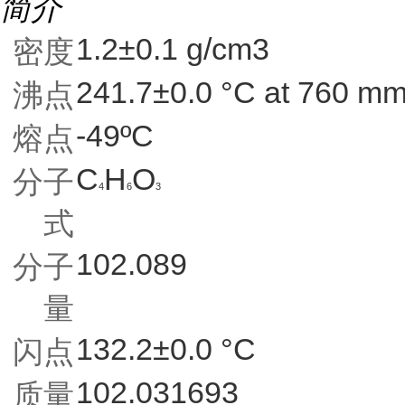
简介
1.2±0.1 g/cm3
密度
241.7±0.0 °C at 760 m
沸点
-49ºC
熔点
C
H
O
分子
4
6
3
式
102.089
分子
量
132.2±0.0 °C
闪点
102.031693
质量