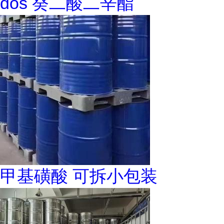
dos 癸二酸二辛酯
甲基磺酸 可拆小包装