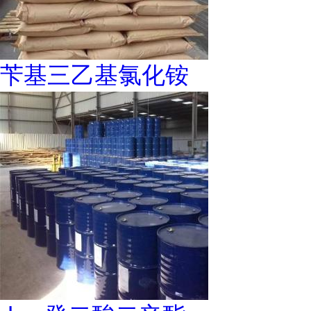
苄基三乙基氯化铵