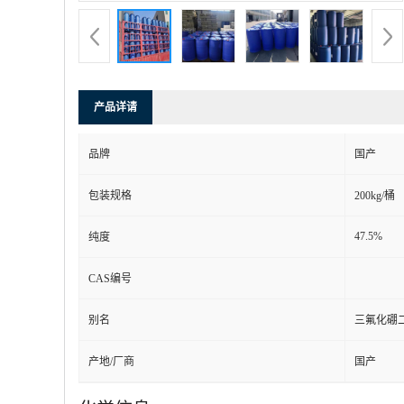
产品详请
品牌
国产
包装规格
200kg/桶
47.5%
纯度
CAS编号
别名
三氟化硼
产地/厂商
国产