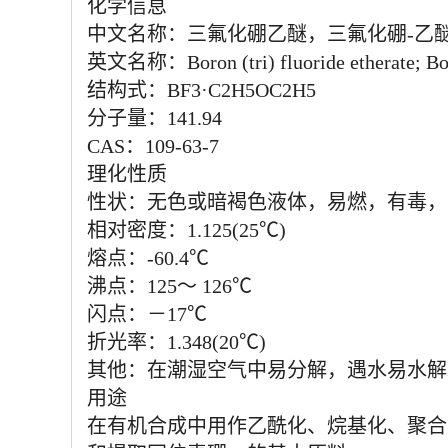
化学信息
中文名称：三氟化硼乙醚，三氟化硼-乙
英文名称：Boron (tri) fluoride etherate; Boron
结构式：BF3·C2H5OC2H5
分子量：141.94
CAS：109-63-7
理化性质
性状：无色或暗褐色液体，易燃，有毒，
相对密度：1.125(25℃)
熔点：-60.4℃
沸点：125～ 126℃
闪点：－17℃
折光率：1.348(20℃)
其他：在潮湿空气中易分解，遇水易水解
用途
在有机合成中用作乙酰化、烷基化、聚合