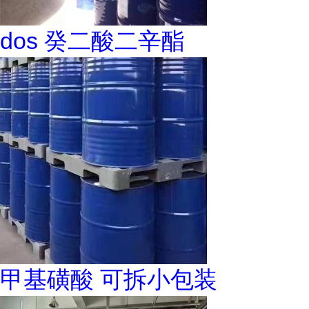
dos 癸二酸二辛酯
甲基磺酸 可拆小包装