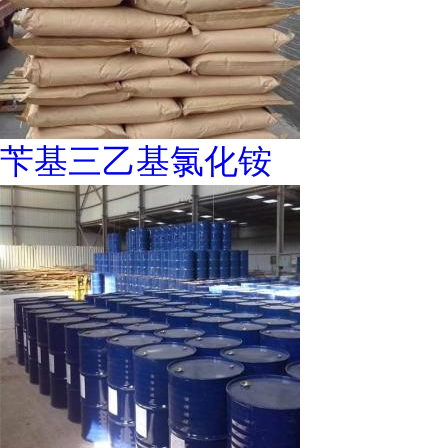
苄基三乙基氯化铵