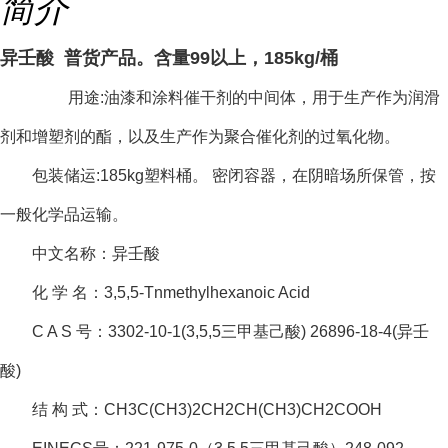
简介
异壬酸 普货产品。含量99以上，185kg/桶
用途:油漆和涂料催干剂的中间体，用于生产作为润滑
剂和增塑剂的酯，以及生产作为聚合催化剂的过氧化物。
包装储运:185kg塑料桶。 密闭容器，在阴暗场所保管，按
一般化学品运输。
中文名称：异壬酸
化 学 名：3,5,5-Tnmethylhexanoic Acid
C A S 号：3302-10-1(3,5,5三甲基己酸) 26896-18-4(异壬
酸)
结 构 式：CH3C(CH3)2CH2CH(CH3)CH2COOH