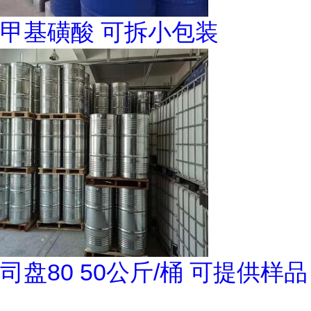
甲基磺酸 可拆小包装
司盘80 50公斤/桶 可提供样品