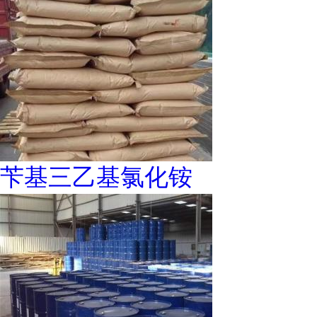
苄基三乙基氯化铵