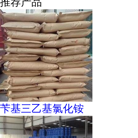
推荐产品
苄基三乙基氯化铵