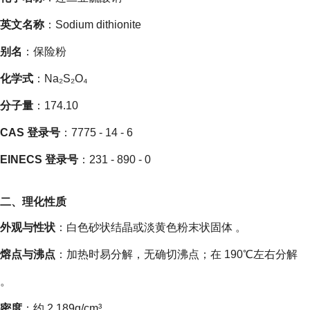
英文名称
：Sodium dithionite
别名
：保险粉
化学式
：Na₂S₂O₄
分子量
：174.10
CAS 登录号
：7775 - 14 - 6
EINECS 登录号
：231 - 890 - 0
二、理化性质
外观与性状
：白色砂状结晶或淡黄色粉末状固体 。
熔点与沸点
：加热时易分解，无确切沸点；在 190℃左右分解
。
密度
：约 2.189g/cm³ 。