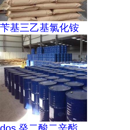
苄基三乙基氯化铵
dos 癸二酸二辛酯