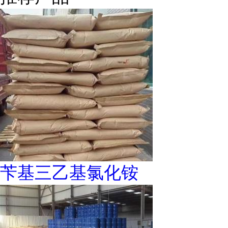
苄基三乙基氯化铵