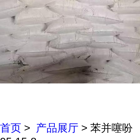
首页
>
产品展厅
> 苯并噻吩