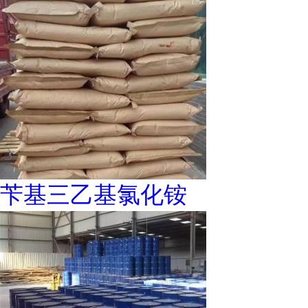
苄基三乙基氯化铵