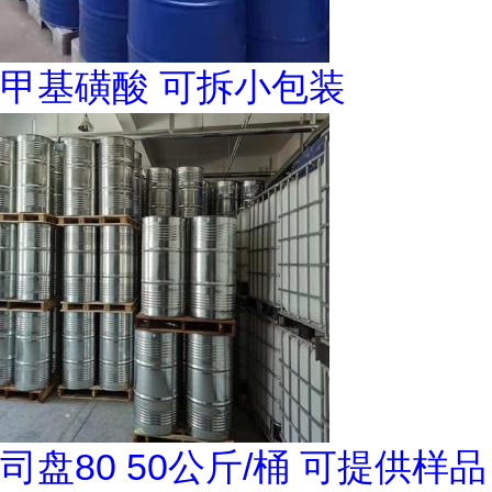
甲基磺酸 可拆小包装
司盘80 50公斤/桶 可提供样品