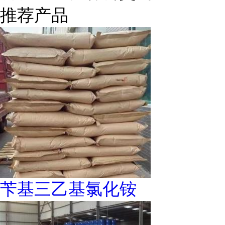
推荐产品
苄基三乙基氯化铵