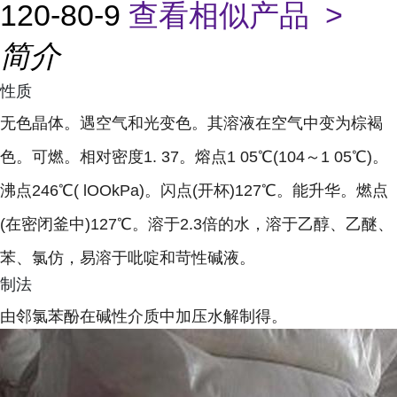
120-80-9
查看相似产品 >
简介
性质
无色晶体。遇空气和光变色。其溶液在空气中变为棕褐
色。可燃。相对密度1. 37。熔点1 05℃(104～1 05℃)。
沸点246℃( lOOkPa)。闪点(开杯)127℃。能升华。燃点
(在密闭釜中)127℃。溶于2.3倍的水，溶于乙醇、乙醚、
苯、氯仿，易溶于吡啶和苛性碱液。
制法
由邻氯苯酚在碱性介质中加压水解制得。