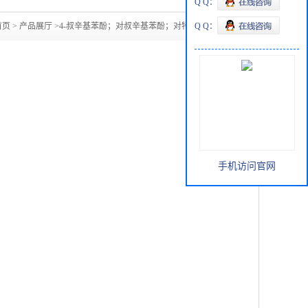
Q Q：
首页
>
产品展厅
>
4-叔辛基苯酚；对叔辛基苯酚；对特辛基苯酚
Q Q：
手机访问官网