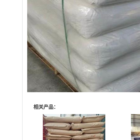
相关产品：