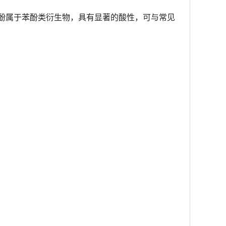
辛基苯酚属于苯酚类衍生物，具有显著的酸性，可与常见