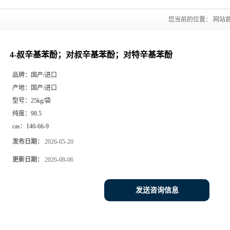
您当前的位置：
网站
4-叔辛基苯酚；对叔辛基苯酚；对特辛基苯酚
品牌：
国产/进口
产地：
国产/进口
型号：
25kg/袋
纯度：
98.5
cas：
140-66-9
发布日期：
2026-05-20
更新日期：
2026-08-06
发送咨询信息