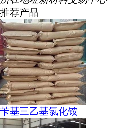
推荐产品
苄基三乙基氯化铵