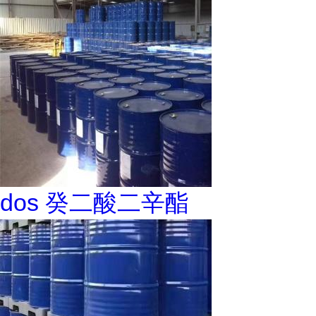
dos 癸二酸二辛酯