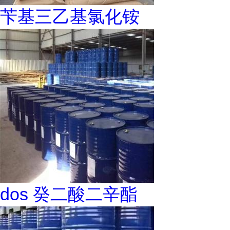
苄基三乙基氯化铵
dos 癸二酸二辛酯