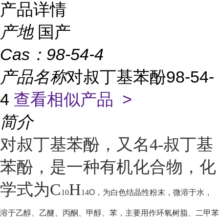
产品详情
产地
国产
Cas：
98-54-4
产品名称
对叔丁基苯酚98-54-
4
查看相似产品 >
简介
对叔丁基苯酚，又名4-叔丁基
苯酚，是一种有机化合物，化
学式为C
H
10
14
O，为白色结晶性粉末，微溶于水，
溶于乙醇、乙醚、丙酮、甲醇、苯，主要用作环氧树脂、二甲苯