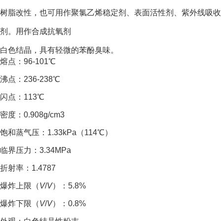
树脂改性，也可用作聚氯乙烯稳定剂、表面活性剂、紫外线吸收
剂。
用作合成抗氧剂
白色结晶，具有轻微的苯酚臭味。
熔点：96-101℃
沸点：236-238℃
闪点：113℃
密度：0.908g/cm
3
饱和蒸气压：1.33kPa（114℃）
临界压力：3.34MPa
折射率：1.4787
爆炸上限（
V
/
V
）：5.8%
爆炸下限（
V
/
V
）：0.8%