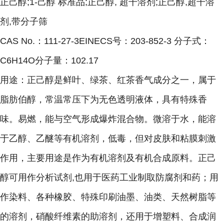
正己醇;1-己醇 标准品;正己醇, 超干溶剂;正己醇,超干溶
剂,带分子筛
CAS No.：111-27-3EINECS号：203-852-3 分子式：
C6H14O分子量：102.17
用途：正己醇是鲜叶、绿茶、红茶香气成分之一，属于
脂肪伯醇，常温常压下为无色透明液体，具有特殊香
味。易燃，能与空气形成爆炸混合物。微溶于水，能溶
于乙醇、乙醚等有机溶剂，低毒，但对皮肤和粘膜刺激
作用，主要用途是作为有机溶剂及有机合成原料。正己
醇可用作分析试剂,也用于医药工业制取防腐剂和药；用
作染料、各种橡胶、特殊印刷油墨、油类、天然树脂等
的溶剂，硝酸纤维素的助溶剂，还用于增塑料、合成润