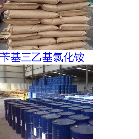
苄基三乙基氯化铵