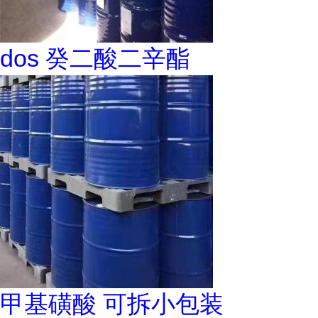
dos 癸二酸二辛酯
甲基磺酸 可拆小包装